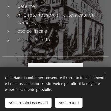
patente
n° 2 foto tessera ( 1 autenticata dal
comune)
codice fiscale
carta d'identità
Contatti
Utilizziamo i cookie per consentire il corretto funzionamento
e la sicurezza del nostro sito web e per offrirti la migliore
esperienza utente possibile.
P.IVA 02580230346
Accetta solo i necessari
Accetta tutti
Creato con
Webnode
Cookies