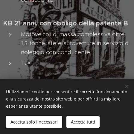
KB 21 anni, con obbligo della patente B
Motoveicoli di massa complessiva oltre
1,3 tonnellate e autovetture in servizio di
noleggio con conducente.
Taxi.
Utilizziamo i cookie per consentire il corretto funzionamento
e la sicurezza del nostro sito web e per offrirti la migliore
esperienza utente possibile.
P.IVA 02580230346
Accetta solo i necessari
Accetta tutti
Creato con
Webnode
Cookies